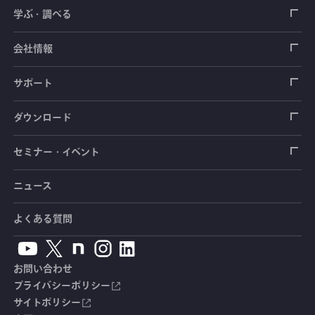
ロードセル
学ぶ・調べる
土木建築用センサ
加速度センサ
荷重計
自動車用センサ
ひずみゲージ
会社情報
圧力センサ
土圧計
センサ（変換器）
シートベルト張力計
測定器
拠点情報
サポート
トルクセンサ
間隙水圧計
測定器
操舵力・操舵角計
ソフトウェア
会社概要
データロガー
製品輸出時の取り扱いと該非判定書
ダウンロード
変位センサ
傾斜計
光ファイバ計測ソリューション - 学ぶ・調べる
手ブレーキ計・チェンジレバー操作力計
指示計・表示器
計測システム
毒物及び劇物譲受書
カタログ
セミナー・イベント
分力計
水量・水位計
動画で学ぶ製品・サービス
踏力計
増幅器（アンプ）
ブリッジボックス
道路用計測システム
安全データシート（SDS）
取扱説明書
ニュース
セミナー・講習会
温度計
共和技報
ホイールトルクセンサ
ハンディ測定器（チェッカ）
ケーブル・コネクタ
鉄道用計測システム
カタログ・資料のダウンロード
CADデータ
イベント・展示会
よくある質問
鉄筋計
単位変換表
人体ダミー用センサ
アクセサリ
自動車用計測システム
生産終了製品一覧
ソフトウェアバージョンアップ
お問い合わせ
沈下計
用語集
製品・サービスTopics
土木用計測システム
拠点情報
総合カタログ
プライバシーポリシー
サイトポリシー
応力計
オーダーメイド製品
試験装置・システム
よくあるご質問
安全データシート（SDS）