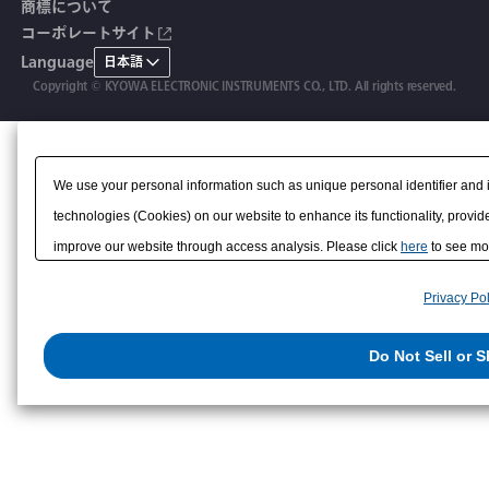
商標について
コーポレートサイト
継目計
生産終了製品
CE適合品 受注・販売状況
Language
日本語
変位計
Copyright © KYOWA ELECTRONIC INSTRUMENTS CO., LTD. All rights reserved.
共和技報
ひずみ計
該非判定書
We use your personal information such as unique personal identifier and 
technologies (Cookies) on our website to enhance its functionality, provide
improve our website through access analysis. Please click
here
to see mor
to/with our advertising, social media, and/or analytics service partners. 
Privacy Pol
them or that they have collected from your use of their services or other
us on the internet. You have the right to opt out of sale or share of your p
Do Not Sell or 
exercise your right. If we have detected an opt-out preference signal, then