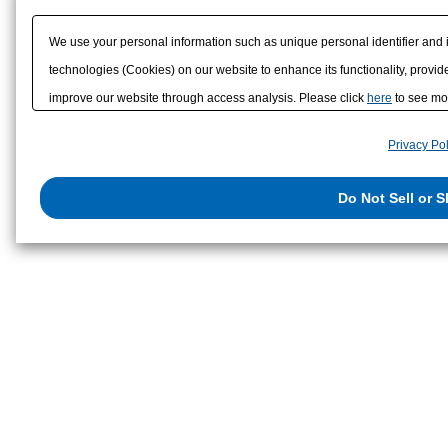
該非判定書
We use your personal information such as unique personal identifier and 
technologies (Cookies) on our website to enhance its functionality, provide
improve our website through access analysis. Please click
here
to see mor
to/with our advertising, social media, and/or analytics service partners. 
Privacy Pol
them or that they have collected from your use of their services or other
us on the internet. You have the right to opt out of sale or share of your p
Do Not Sell or 
exercise your right. If we have detected an opt-out preference signal, then