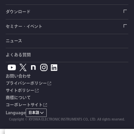
トルクセンサ
間隙水圧計
測定器
操舵力・操舵角計
ソフトウェア
会社概要
データロガー
製品輸出時の取り扱いと該非判定書
ダウンロード
変位センサ
傾斜計
光ファイバ計測ソリューション - 学ぶ・調べる
手ブレーキ計・チェンジレバー操作力計
指示計・表示器
計測システム
毒物及び劇物譲受書
カタログ
セミナー・イベント
分力計
水量・水位計
動画で学ぶ製品・サービス
踏力計
増幅器（アンプ）
ブリッジボックス
道路用計測システム
安全データシート（SDS）
取扱説明書
ニュース
セミナー・講習会
温度計
共和技報
ホイールトルクセンサ
ハンディ測定器（チェッカ）
ケーブル・コネクタ
鉄道用計測システム
カタログ・資料のダウンロード
CADデータ
イベント・展示会
よくある質問
鉄筋計
単位変換表
人体ダミー用センサ
アクセサリ
自動車用計測システム
生産終了製品一覧
ソフトウェアバージョンアップ
お問い合わせ
沈下計
用語集
製品・サービスTopics
土木用計測システム
拠点情報
総合カタログ
プライバシーポリシー
サイトポリシー
応力計
オーダーメイド製品
試験装置・システム
よくあるご質問
安全データシート（SDS）
商標について
コーポレートサイト
継目計
生産終了製品
CE適合品 受注・販売状況
Language
日本語
変位計
Copyright © KYOWA ELECTRONIC INSTRUMENTS CO., LTD. All rights reserved.
共和技報
ひずみ計