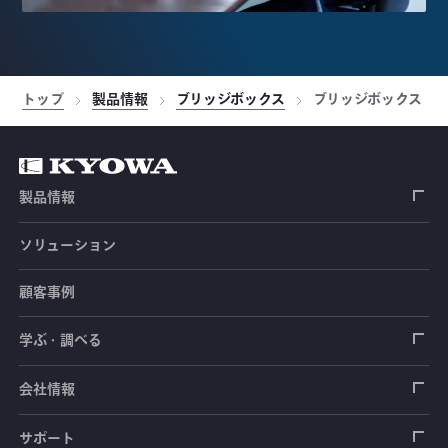
トップ
製品情報
ブリッジボックス
ブリッジボックス
製品情報
ソリューション
ひずみゲージ
顧客事例
センサ（変換器）
ロードセル
学ぶ・調べる
土木建築用センサ
加速度センサ
荷重計
自動車用センサ
ひずみゲージ
会社情報
圧力センサ
土圧計
センサ（変換器）
シートベルト張力計
測定器
拠点情報
サポート