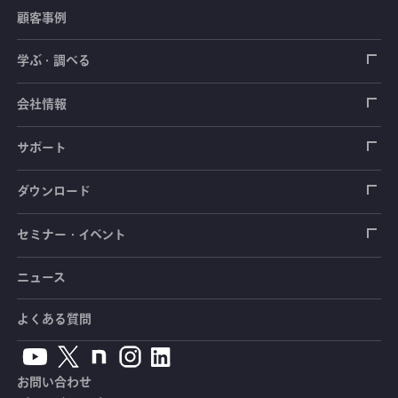
顧客事例
センサ（変換器）
ロードセル
学ぶ・調べる
土木建築用センサ
加速度センサ
荷重計
自動車用センサ
ひずみゲージ
会社情報
圧力センサ
土圧計
センサ（変換器）
シートベルト張力計
測定器
拠点情報
サポート
トルクセンサ
間隙水圧計
測定器
操舵力・操舵角計
ソフトウェア
会社概要
データロガー
製品輸出時の取り扱いと該非判定書
ダウンロード
変位センサ
傾斜計
光ファイバ計測ソリューション - 学ぶ・調べる
手ブレーキ計・チェンジレバー操作力計
指示計・表示器
計測システム
毒物及び劇物譲受書
カタログ
セミナー・イベント
分力計
水量・水位計
動画で学ぶ製品・サービス
踏力計
増幅器（アンプ）
ブリッジボックス
道路用計測システム
安全データシート（SDS）
取扱説明書
ニュース
セミナー・講習会
温度計
共和技報
ホイールトルクセンサ
ハンディ測定器（チェッカ）
ケーブル・コネクタ
鉄道用計測システム
カタログ・資料のダウンロード
CADデータ
イベント・展示会
よくある質問
鉄筋計
単位変換表
人体ダミー用センサ
アクセサリ
自動車用計測システム
生産終了製品一覧
ソフトウェアバージョンアップ
お問い合わせ
沈下計
用語集
製品・サービスTopics
土木用計測システム
拠点情報