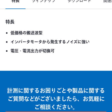
特長
ラインナップ
ダウンロード
関連
特長
低価格の搬送波型
インバータモータから発生するノイズに強い
電圧・電流出力が切換可
計測に関するお困りごとや製品に関する
ご質問などがございましたら、お気軽に
ご相談ください。