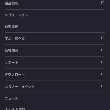
製品情報
ソリューション
ひずみゲージ
顧客事例
センサ（変換器）
ロードセル
学ぶ・調べる
土木建築用センサ
加速度センサ
荷重計
自動車用センサ
ひずみゲージ
会社情報
圧力センサ
土圧計
センサ（変換器）
シートベルト張力計
測定器
拠点情報
サポート
トルクセンサ
間隙水圧計
測定器
操舵力・操舵角計
ソフトウェア
会社概要
データロガー
製品輸出時の取り扱いと該非判定書
ダウンロード
変位センサ
傾斜計
光ファイバ計測ソリューション - 学ぶ・調べる
手ブレーキ計・チェンジレバー操作力計
指示計・表示器
計測システム
毒物及び劇物譲受書
カタログ
セミナー・イベント
分力計
水量・水位計
動画で学ぶ製品・サービス
踏力計
増幅器（アンプ）
ブリッジボックス
道路用計測システム
安全データシート（SDS）
取扱説明書
ニュース
セミナー・講習会
温度計
共和技報
ホイールトルクセンサ
ハンディ測定器（チェッカ）
ケーブル・コネクタ
鉄道用計測システム
カタログ・資料のダウンロード
CADデータ
イベント・展示会