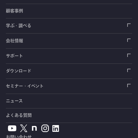
顧客事例
センサ（変換器）
ロードセル
学ぶ・調べる
土木建築用センサ
加速度センサ
荷重計
自動車用センサ
ひずみゲージ
会社情報
圧力センサ
土圧計
センサ（変換器）
シートベルト張力計
測定器
拠点情報
サポート
トルクセンサ
間隙水圧計
測定器
操舵力・操舵角計
ソフトウェア
会社概要
データロガー
製品輸出時の取り扱いと該非判定書
ダウンロード
変位センサ
傾斜計
光ファイバ計測ソリューション - 学ぶ・調べる
手ブレーキ計・チェンジレバー操作力計
指示計・表示器
計測システム
毒物及び劇物譲受書
カタログ
セミナー・イベント
分力計
水量・水位計
動画で学ぶ製品・サービス
踏力計
増幅器（アンプ）
ブリッジボックス
道路用計測システム
安全データシート（SDS）
取扱説明書
ニュース
セミナー・講習会
温度計
共和技報
ホイールトルクセンサ
ハンディ測定器（チェッカ）
ケーブル・コネクタ
鉄道用計測システム
カタログ・資料のダウンロード
CADデータ
イベント・展示会
よくある質問
鉄筋計
単位変換表
人体ダミー用センサ
アクセサリ
自動車用計測システム
生産終了製品一覧
ソフトウェアバージョンアップ
お問い合わせ