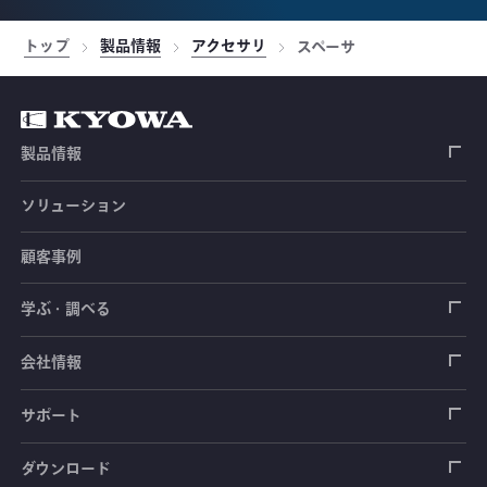
トップ
製品情報
アクセサリ
スペーサ
製品情報
ソリューション
ひずみゲージ
顧客事例
センサ（変換器）
ロードセル
学ぶ・調べる
土木建築用センサ
加速度センサ
荷重計
自動車用センサ
ひずみゲージ
会社情報
圧力センサ
土圧計
センサ（変換器）
シートベルト張力計
測定器
拠点情報
サポート
トルクセンサ
間隙水圧計
測定器
操舵力・操舵角計
ソフトウェア
会社概要
データロガー
製品輸出時の取り扱いと該非判定書
ダウンロード