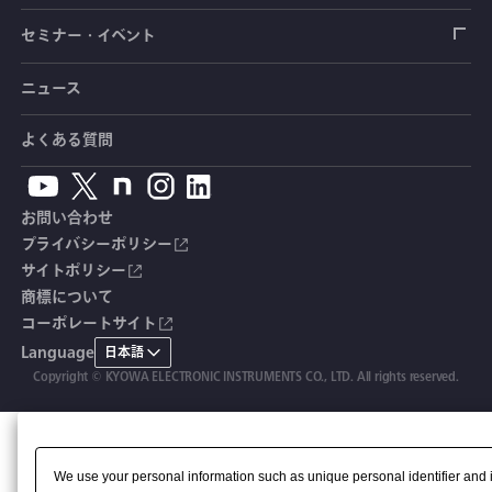
変位センサ
傾斜計
光ファイバ計測ソリューション - 学ぶ・調べる
手ブレーキ計・チェンジレバー操作力計
指示計・表示器
計測システム
毒物及び劇物譲受書
カタログ
セミナー・イベント
分力計
水量・水位計
動画で学ぶ製品・サービス
踏力計
増幅器（アンプ）
ブリッジボックス
道路用計測システム
安全データシート（SDS）
取扱説明書
ニュース
セミナー・講習会
温度計
共和技報
ホイールトルクセンサ
ハンディ測定器（チェッカ）
ケーブル・コネクタ
鉄道用計測システム
カタログ・資料のダウンロード
CADデータ
イベント・展示会
よくある質問
鉄筋計
単位変換表
人体ダミー用センサ
アクセサリ
自動車用計測システム
生産終了製品一覧
ソフトウェアバージョンアップ
お問い合わせ
沈下計
用語集
製品・サービスTopics
土木用計測システム
拠点情報
総合カタログ
プライバシーポリシー
サイトポリシー
応力計
オーダーメイド製品
試験装置・システム
よくあるご質問
安全データシート（SDS）
商標について
コーポレートサイト
継目計
生産終了製品
CE適合品 受注・販売状況
Language
日本語
変位計
Copyright © KYOWA ELECTRONIC INSTRUMENTS CO., LTD. All rights reserved.
共和技報
ひずみ計
該非判定書
We use your personal information such as unique personal identifier and 