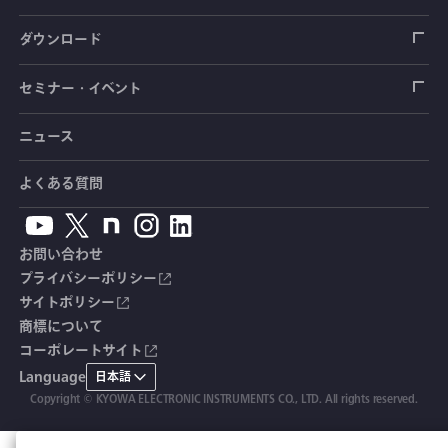
トルクセンサ
間隙水圧計
測定器
操舵力・操舵角計
ソフトウェア
会社概要
データロガー
製品輸出時の取り扱いと該非判定書
ダウンロード
変位センサ
傾斜計
光ファイバ計測ソリューション - 学ぶ・調べる
手ブレーキ計・チェンジレバー操作力計
指示計・表示器
計測システム
毒物及び劇物譲受書
カタログ
セミナー・イベント
分力計
水量・水位計
動画で学ぶ製品・サービス
踏力計
増幅器（アンプ）
ブリッジボックス
道路用計測システム
安全データシート（SDS）
取扱説明書
ニュース
セミナー・講習会
温度計
共和技報
ホイールトルクセンサ
ハンディ測定器（チェッカ）
ケーブル・コネクタ
鉄道用計測システム
カタログ・資料のダウンロード
CADデータ
イベント・展示会
よくある質問
鉄筋計
単位変換表
人体ダミー用センサ
アクセサリ
自動車用計測システム
生産終了製品一覧
ソフトウェアバージョンアップ
お問い合わせ
沈下計
用語集
製品・サービスTopics
土木用計測システム
拠点情報
総合カタログ
プライバシーポリシー
サイトポリシー
応力計
オーダーメイド製品
試験装置・システム
よくあるご質問
安全データシート（SDS）
商標について
コーポレートサイト
継目計
生産終了製品
CE適合品 受注・販売状況
Language
日本語
変位計
Copyright © KYOWA ELECTRONIC INSTRUMENTS CO., LTD. All rights reserved.
共和技報
ひずみ計