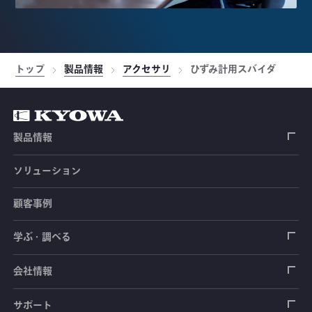
トップ
製品情報
アクセサリ
ひずみ計用スバイダ
製品情報
ソリューション
ひずみゲージ
顧客事例
センサ（変換器）
ロードセル
学ぶ・調べる
土木建築用センサ
加速度センサ
荷重計
自動車用センサ
ひずみゲージ
会社情報
圧力センサ
土圧計
センサ（変換器）
シートベルト張力計
測定器
拠点情報
サポート