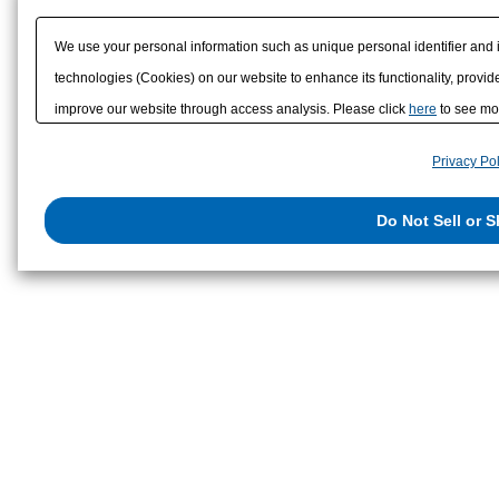
該非判定書
We use your personal information such as unique personal identifier and 
technologies (Cookies) on our website to enhance its functionality, provide
improve our website through access analysis. Please click
here
to see mor
to/with our advertising, social media, and/or analytics service partners. 
Privacy Pol
them or that they have collected from your use of their services or other
us on the internet. You have the right to opt out of sale or share of your p
Do Not Sell or 
exercise your right. If we have detected an opt-out preference signal, then