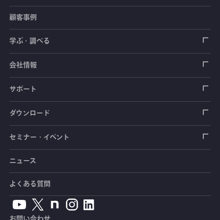
顧客事例
センサ（変換器）
ロードセル
学ぶ・調べる
土木建築用センサ
加速度センサ
荷重計
自動車用センサ
ひずみゲージ
会社情報
圧力センサ
土圧計
センサ（変換器）
シートベルト張力計
測定器
拠点情報
サポート
トルクセンサ
間隙水圧計
測定器
操舵力・操舵角計
ソフトウェア
会社概要
データロガー
製品輸出時の取り扱いと該非判定書
ダウンロード
変位センサ
傾斜計
光ファイバ計測ソリューション - 学ぶ・調べる
手ブレーキ計・チェンジレバー操作力計
指示計・表示器
計測システム
毒物及び劇物譲受書
カタログ
セミナー・イベント
分力計
水量・水位計
動画で学ぶ製品・サービス
踏力計
増幅器（アンプ）
ブリッジボックス
道路用計測システム
安全データシート（SDS）
取扱説明書
ニュース
セミナー・講習会
温度計
共和技報
ホイールトルクセンサ
ハンディ測定器（チェッカ）
ケーブル・コネクタ
鉄道用計測システム
カタログ・資料のダウンロード
CADデータ
イベント・展示会
よくある質問
鉄筋計
単位変換表
人体ダミー用センサ
アクセサリ
自動車用計測システム
生産終了製品一覧
ソフトウェアバージョンアップ
お問い合わせ