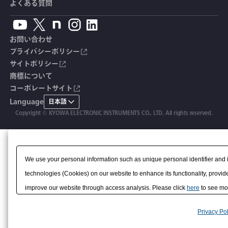
カタログ・資料のダウンロード
CADデータ
イベント・展示会
よくある質問
鉄筋計
単位変換表
人体ダミー用センサ
アクセサリ
自動車用計測システム
生産終了製品一覧
ソフトウェアバージョンアップ
お問い合わせ
沈下計
用語集
製品・サービスTopics
土木用計測システム
拠点情報
総合カタログ
プライバシーポリシー
サイトポリシー
応力計
オーダーメイド製品
試験装置・システム
よくあるご質問
安全データシート（SDS）
商標について
コーポレートサイト
継目計
生産終了製品
CE適合品 受注・販売状況
Language
日本語
変位計
Copyright © KYOWA ELECTRONIC INSTRUMENTS CO., LTD. All rights reserved.
共和技報
ひずみ計
該非判定書
We use your personal information such as unique personal identifier and 
technologies (Cookies) on our website to enhance its functionality, provide
improve our website through access analysis. Please click
here
to see mor
to/with our advertising, social media, and/or analytics service partners. 
Privacy Pol
them or that they have collected from your use of their services or other