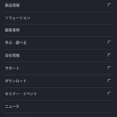
製品情報
ソリューション
ひずみゲージ
顧客事例
センサ（変換器）
ロードセル
学ぶ・調べる
土木建築用センサ
加速度センサ
荷重計
自動車用センサ
ひずみゲージ
会社情報
圧力センサ
土圧計
センサ（変換器）
シートベルト張力計
測定器
拠点情報
サポート
トルクセンサ
間隙水圧計
測定器
操舵力・操舵角計
ソフトウェア
会社概要
データロガー
製品輸出時の取り扱いと該非判定書
ダウンロード
変位センサ
傾斜計
光ファイバ計測ソリューション - 学ぶ・調べる
手ブレーキ計・チェンジレバー操作力計
指示計・表示器
計測システム
毒物及び劇物譲受書
カタログ
セミナー・イベント
分力計
水量・水位計
動画で学ぶ製品・サービス
踏力計
増幅器（アンプ）
ブリッジボックス
道路用計測システム
安全データシート（SDS）
取扱説明書
ニュース
セミナー・講習会
温度計
共和技報
ホイールトルクセンサ
ハンディ測定器（チェッカ）
ケーブル・コネクタ
鉄道用計測システム