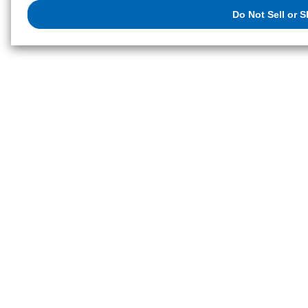
us on the internet. You have the right to opt out of sale or share of your p
Do Not Sell or 
exercise your right. If we have detected an opt-out preference signal, then