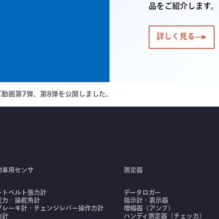
品をご紹介します。
詳しく見る
ズ動画第7弾、第8弾を公開しました。
動車用センサ
測定器
ートベルト張力計
データロガー
舵力・操舵角計
指示計・表示器
ブレーキ計・チェンジレバー操作力計
増幅器（アンプ）
力計
ハンディ測定器（チェッカ）