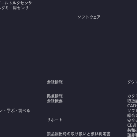
イールトルクセンサ
体ダミー用センサ
ソフトウェア
会社情報
ダウ
拠点情報
カタ
会社概要
取扱
CA
 - 学ぶ・調べる
ソフ
総合
サポート
安全
CE
共和
製品輸出時の取り扱いと該非判定書
該非