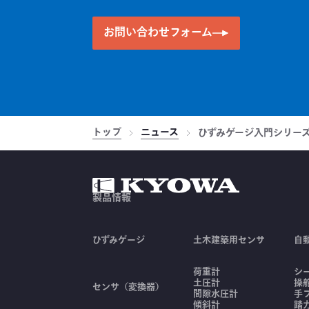
お問い合わせフォーム
トップ
ニュース
ひずみゲージ入門シリー
製品情報
ひずみゲージ
土木建築用センサ
自
荷重計
シ
土圧計
操
センサ（変換器）
間隙水圧計
手
傾斜計
踏