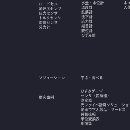
水量・水位計
ホ
ロードセル
温度計
人
加速度センサ
鉄筋計
圧力センサ
沈下計
トルクセンサ
応力計
変位センサ
継目計
分力計
変位計
ひずみ計
ソリューション
学ぶ・調べる
ひずみゲージ
センサ（変換器）
顧客事例
測定器
光ファイバ計測ソリューション
動画で学ぶ製品・サービス
共和技報
単位変換表
用語集