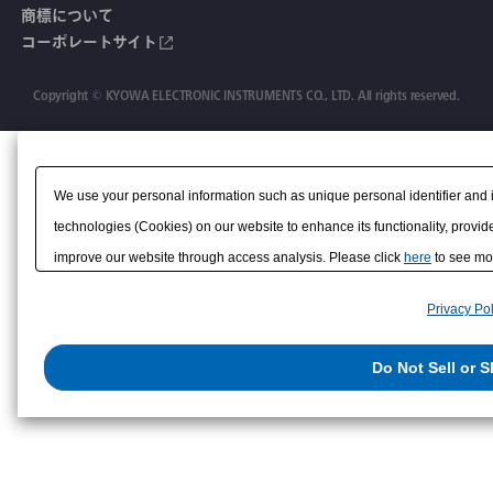
オーダーメイド製品
試験装置・システム
よくあるご質問
安全データシート（SDS）
商標について
コーポレートサイト
継目計
生産終了製品
CE適合品 受注・販売状況
変位計
Copyright © KYOWA ELECTRONIC INSTRUMENTS CO., LTD. All rights reserved.
共和技報
ひずみ計
該非判定書
We use your personal information such as unique personal identifier and 
technologies (Cookies) on our website to enhance its functionality, provide
improve our website through access analysis. Please click
here
to see mor
to/with our advertising, social media, and/or analytics service partners. 
Privacy Pol
them or that they have collected from your use of their services or other
us on the internet. You have the right to opt out of sale or share of your p
Do Not Sell or 
exercise your right. If we have detected an opt-out preference signal, then