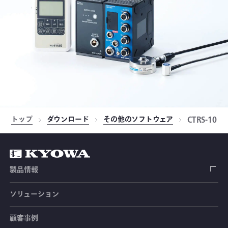
トップ
ダウンロード
その他のソフトウェア
CTRS-10
製品情報
ソリューション
ひずみゲージ
顧客事例
センサ（変換器）