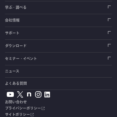
ロードセル
学ぶ・調べる
土木建築用センサ
加速度センサ
荷重計
自動車用センサ
ひずみゲージ
会社情報
圧力センサ
土圧計
センサ（変換器）
シートベルト張力計
測定器
拠点情報
サポート
トルクセンサ
間隙水圧計
測定器
操舵力・操舵角計
ソフトウェア
会社概要
データロガー
製品輸出時の取り扱いと該非判定書
ダウンロード
変位センサ
傾斜計
光ファイバ計測ソリューション - 学ぶ・調べる
手ブレーキ計・チェンジレバー操作力計
指示計・表示器
計測システム
毒物及び劇物譲受書
カタログ
セミナー・イベント
分力計
水量・水位計
動画で学ぶ製品・サービス
踏力計
増幅器（アンプ）
ブリッジボックス
道路用計測システム
安全データシート（SDS）
取扱説明書
ニュース
セミナー・講習会
温度計
共和技報
ホイールトルクセンサ
ハンディ測定器（チェッカ）
ケーブル・コネクタ
鉄道用計測システム
カタログ・資料のダウンロード
CADデータ
イベント・展示会
よくある質問
鉄筋計
単位変換表
人体ダミー用センサ
アクセサリ
自動車用計測システム
生産終了製品一覧
ソフトウェアバージョンアップ
お問い合わせ
沈下計
用語集
製品・サービスTopics
土木用計測システム
拠点情報
総合カタログ
プライバシーポリシー
サイトポリシー
応力計