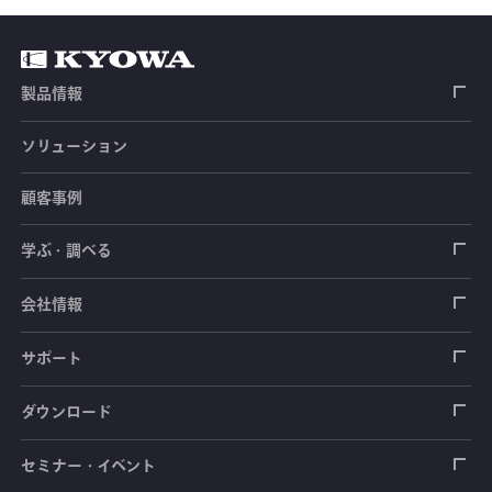
製品情報
ソリューション
ひずみゲージ
顧客事例
センサ（変換器）
ロードセル
学ぶ・調べる
土木建築用センサ
加速度センサ
荷重計
自動車用センサ
ひずみゲージ
会社情報
圧力センサ
土圧計
センサ（変換器）
シートベルト張力計
測定器
拠点情報
サポート
トルクセンサ
間隙水圧計
測定器
操舵力・操舵角計
ソフトウェア
会社概要
データロガー
製品輸出時の取り扱いと該非判定書
ダウンロード
変位センサ
傾斜計
光ファイバ計測ソリューション - 学ぶ・調べる
手ブレーキ計・チェンジレバー操作力計
指示計・表示器
計測システム
毒物及び劇物譲受書
カタログ
セミナー・イベント