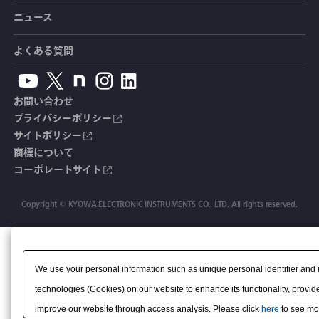
分力計
水量・水位計
動画で学ぶ製品・サービス
踏力計
増幅器（アンプ）
ブリッジボックス
道路用計測システム
安全データシート（SDS）
取扱説明書
ニュース
セミナー・講習会
温度計
共和技報
ホイールトルクセンサ
ハンディ測定器（チェッカ）
ケーブル・コネクタ
鉄道用計測システム
カタログ・資料のダウンロード
CADデータ
イベント・展示会
よくある質問
鉄筋計
単位変換表
人体ダミー用センサ
アクセサリ
自動車用計測システム
生産終了製品一覧
ソフトウェアバージョンアップ
お問い合わせ
沈下計
用語集
製品・サービスTopics
土木用計測システム
拠点情報
総合カタログ
プライバシーポリシー
サイトポリシー
応力計
オーダーメイド製品
試験装置・システム
よくあるご質問
安全データシート（SDS）
商標について
コーポレートサイト
継目計
生産終了製品
CE適合品 受注・販売状況
変位計
Copyright © KYOWA ELECTRONIC INSTRUMENTS CO., LTD. All rights reserved.
共和技報
ひずみ計
該非判定書
We use your personal information such as unique personal identifier and 
technologies (Cookies) on our website to enhance its functionality, provide
improve our website through access analysis. Please click
here
to see mor