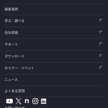
顧客事例
センサ（変換器）
ロードセル
学ぶ・調べる
土木建築用センサ
加速度センサ
荷重計
自動車用センサ
ひずみゲージ
会社情報
圧力センサ
土圧計
センサ（変換器）
シートベルト張力計
測定器
拠点情報
サポート
トルクセンサ
間隙水圧計
測定器
操舵力・操舵角計
ソフトウェア
会社概要
データロガー
製品輸出時の取り扱いと該非判定書
ダウンロード
変位センサ
傾斜計
光ファイバ計測ソリューション - 学ぶ・調べる
手ブレーキ計・チェンジレバー操作力計
指示計・表示器
計測システム
毒物及び劇物譲受書
カタログ
セミナー・イベント
分力計
水量・水位計
動画で学ぶ製品・サービス
踏力計
増幅器（アンプ）
ブリッジボックス
道路用計測システム
安全データシート（SDS）
取扱説明書
ニュース
セミナー・講習会
温度計
共和技報
ホイールトルクセンサ
ハンディ測定器（チェッカ）
ケーブル・コネクタ
鉄道用計測システム
カタログ・資料のダウンロード
CADデータ
イベント・展示会
よくある質問
鉄筋計
単位変換表
人体ダミー用センサ
アクセサリ
自動車用計測システム
生産終了製品一覧
ソフトウェアバージョンアップ