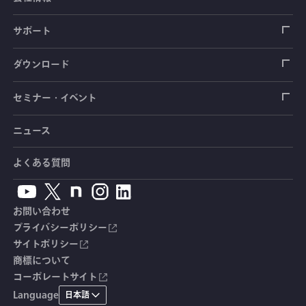
圧力センサ
土圧計
センサ（変換器）
シートベルト張力計
測定器
拠点情報
サポート
トルクセンサ
間隙水圧計
測定器
操舵力・操舵角計
ソフトウェア
会社概要
データロガー
製品輸出時の取り扱いと該非判定書
ダウンロード
変位センサ
傾斜計
光ファイバ計測ソリューション - 学ぶ・調べる
手ブレーキ計・チェンジレバー操作力計
指示計・表示器
計測システム
毒物及び劇物譲受書
カタログ
セミナー・イベント
分力計
水量・水位計
動画で学ぶ製品・サービス
踏力計
増幅器（アンプ）
ブリッジボックス
道路用計測システム
安全データシート（SDS）
取扱説明書
ニュース
セミナー・講習会
温度計
共和技報
ホイールトルクセンサ
ハンディ測定器（チェッカ）
ケーブル・コネクタ
鉄道用計測システム
カタログ・資料のダウンロード
CADデータ
イベント・展示会
よくある質問
鉄筋計
単位変換表
人体ダミー用センサ
アクセサリ
自動車用計測システム
生産終了製品一覧
ソフトウェアバージョンアップ
お問い合わせ
沈下計
用語集
製品・サービスTopics
土木用計測システム
拠点情報
総合カタログ
プライバシーポリシー
サイトポリシー
応力計
オーダーメイド製品
試験装置・システム
よくあるご質問
安全データシート（SDS）
商標について
コーポレートサイト
継目計
生産終了製品
CE適合品 受注・販売状況
Language
日本語