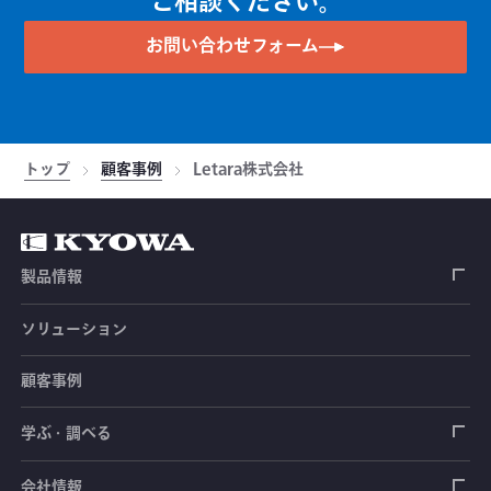
ご相談ください。
お問い合わせフォーム
トップ
顧客事例
Letara株式会社
製品情報
ソリューション
ひずみゲージ
顧客事例
センサ（変換器）
ロードセル
学ぶ・調べる
土木建築用センサ
加速度センサ
荷重計
自動車用センサ
ひずみゲージ
会社情報