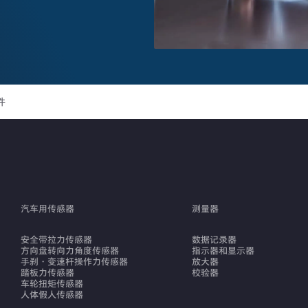
件
汽车用传感器
测量器
安全带拉力传感器
数据记录器
方向盘转向力角度传感器
指示器和显示器
手刹・变速杆操作力传感器
放大器
踏板力传感器
校验器
车轮扭矩传感器
人体假人传感器