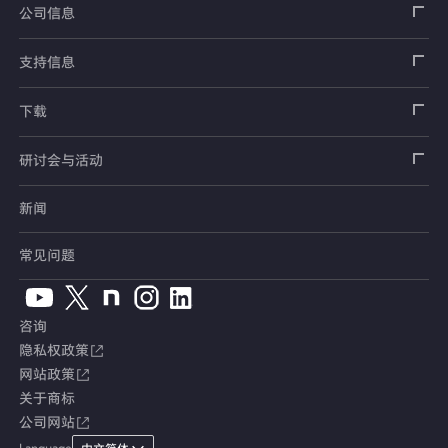
加速度传感器
载荷传感器
汽车用传感器
应变片
公司信息
压力传感器
土压计
传感器
安全带拉力传感器
测量器
销售网络
支持信息
扭矩传感器
间隙水压计
测量仪器
方向盘转向力角度传感器
软件
公司概况
数据记录器
安全数据表（SDS）
下载
位移传感器
倾斜计
看视频了解仪器的使用方法
手刹・变速杆操作力传感器
指示器和显示器
测量系统
产品目录、资料下载
产品目录
研讨会与活动
分力传感器
水位计
单位转换表
踏板力传感器
放大器
电桥盒
交通系统（公路）
停产产品一览
使用说明书
新闻
展览会
温度计
术语集
车轮扭矩传感器
校验器
电缆・接头
交通系统（铁路）
销售网络
CAD数据
常见问题
钢筋计
人体假人传感器
附件
汽车用测量系统
常见问题
软件版本升级
咨询
沉降测量仪
产品、服务Topics
土木用测量系统
综合产品目录
隐私权政策
网站政策
应力计
定制产品
试验装置、系统
安全数据表（SDS）
关于商标
公司网站
接缝计
停产产品