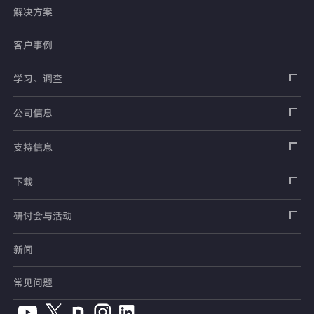
解决方案
应变片
客户事例
传感器
载荷传感器
学习、调查
土木用传感器
加速度传感器
载荷传感器
汽车用传感器
应变片
公司信息
压力传感器
土压计
传感器
安全带拉力传感器
测量器
销售网络
支持信息
扭矩传感器
间隙水压计
测量仪器
方向盘转向力角度传感器
软件
公司概况
数据记录器
安全数据表（SDS）
下载
位移传感器
倾斜计
看视频了解仪器的使用方法
手刹・变速杆操作力传感器
指示器和显示器
测量系统
产品目录、资料下载
产品目录
研讨会与活动
分力传感器
水位计
单位转换表
踏板力传感器
放大器
电桥盒
交通系统（公路）
停产产品一览
使用说明书
新闻
展览会
温度计
术语集
车轮扭矩传感器
校验器
电缆・接头
交通系统（铁路）
销售网络
CAD数据
常见问题
钢筋计
人体假人传感器
附件
汽车用测量系统
常见问题
软件版本升级