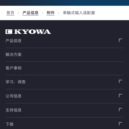
首页
产品信息
附件
单触式输入适配器
产品信息
解决方案
应变片
客户事例
传感器
载荷传感器
学习、调查
土木用传感器
加速度传感器
载荷传感器
汽车用传感器
应变片
公司信息
压力传感器
土压计
传感器
安全带拉力传感器
测量器
销售网络
支持信息
扭矩传感器
间隙水压计
测量仪器
方向盘转向力角度传感器
软件
公司概况
数据记录器
安全数据表（SDS）
下载