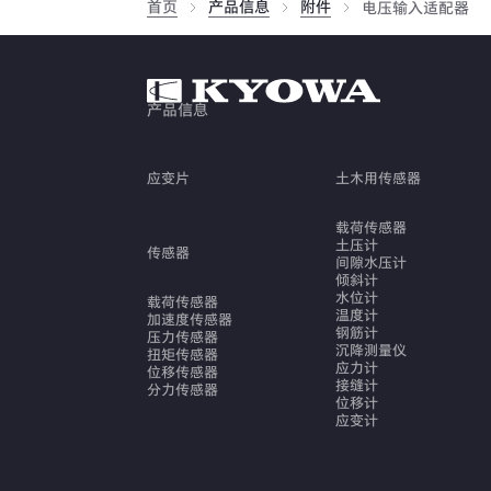
首页
产品信息
附件
电压输入适配器
产品信息
应变片
土木用传感器
载荷传感器
土压计
传感器
间隙水压计
倾斜计
水位计
载荷传感器
温度计
加速度传感器
钢筋计
压力传感器
沉降测量仪
扭矩传感器
应力计
位移传感器
接缝计
分力传感器
位移计
应变计