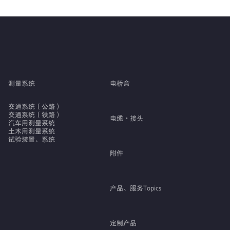
测量系统
电桥盒
交通系统（公路）
交通系统（铁路）
电缆・接头
汽车用测量系统
土木用测量系统
试验装置、系统
附件
产品、服务Topics
定制产品