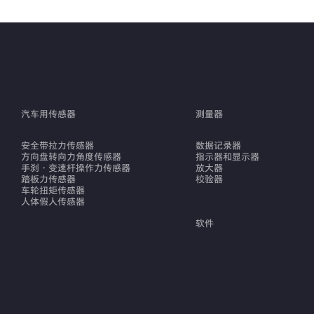
汽车用传感器
测量器
安全带拉力传感器
数据记录器
方向盘转向力角度传感器
指示器和显示器
手刹・变速杆操作力传感器
放大器
踏板力传感器
校验器
车轮扭矩传感器
人体假人传感器
软件