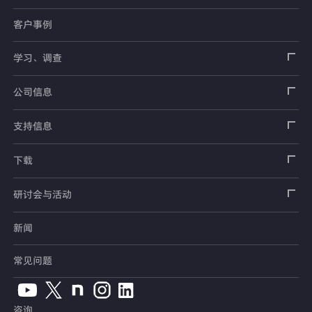
客户事例
传感器
载荷传感器
学习、调查
土木用传感器
加速度传感器
载荷传感器
汽车用传感器
应变片
公司信息
压力传感器
土压计
传感器
安全带拉力传感器
测量器
销售网络
支持信息
扭矩传感器
间隙水压计
测量仪器
方向盘转向力角度传感器
软件
公司概况
数据记录器
安全数据表（SDS）
下载
位移传感器
倾斜计
看视频了解仪器的使用方法
手刹・变速杆操作力传感器
指示器和显示器
测量系统
产品目录、资料下载
产品目录
研讨会与活动
分力传感器
水位计
单位转换表
踏板力传感器
放大器
电桥盒
交通系统（公路）
停产产品一览
使用说明书
新闻
展览会
温度计
术语集
车轮扭矩传感器
校验器
电缆・接头
交通系统（铁路）
销售网络
CAD数据
常见问题
钢筋计
人体假人传感器
附件
汽车用测量系统
常见问题
软件版本升级
咨询