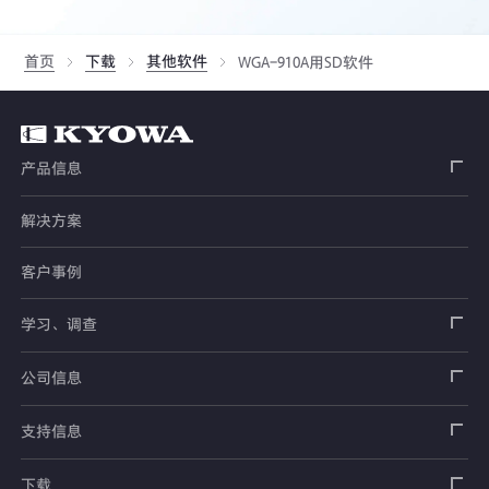
首页
下载
其他软件
WGA-910A用SD软件
产品信息
解决方案
应变片
客户事例
传感器
载荷传感器
学习、调查
土木用传感器
加速度传感器
载荷传感器
汽车用传感器
应变片
公司信息
压力传感器
土压计
传感器
安全带拉力传感器
测量器
销售网络
支持信息
扭矩传感器
间隙水压计
测量仪器
方向盘转向力角度传感器
软件
公司概况
数据记录器
安全数据表（SDS）
下载