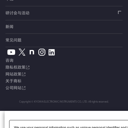
位移传感器
倾斜计
看视频了解仪器的使用方法
手刹・变速杆操作力传感器
指示器和显示器
测量系统
产品目录、资料下载
产品目录
研讨会与活动
分力传感器
水位计
单位转换表
踏板力传感器
放大器
电桥盒
交通系统（公路）
停产产品一览
使用说明书
新闻
展览会
温度计
术语集
车轮扭矩传感器
校验器
电缆・接头
交通系统（铁路）
销售网络
CAD数据
常见问题
钢筋计
人体假人传感器
附件
汽车用测量系统
常见问题
软件版本升级
咨询
沉降测量仪
产品、服务Topics
土木用测量系统
综合产品目录
隐私权政策
网站政策
应力计
定制产品
试验装置、系统
安全数据表（SDS）
关于商标
公司网站
接缝计
停产产品
位移计
Copyright © KYOWA ELECTRONIC INSTRUMENTS CO., LTD. All rights reserved.
应变计
We use your personal information such as unique personal identifier and 