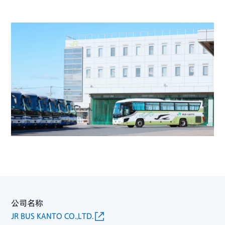
公司名称
JR BUS KANTO CO.,LTD.