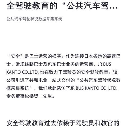
全驾驶教育的“公共汽车驾驶
状况数据采集系统”
公共汽车驾驶状况数据采集系统
“安全”是巴士运营的根基。作为连接日本各地的高速巴
士、常规线路巴士及包车巴士业务的运营商，JR BUS
KANTO CO.,LTD. 也在致力于驾驶员的安全驾驶教育。该
公司引进了共和电业一站式交付的“公共汽车驾驶状况数
据采集系统”，我们就此采访了JR BUS KANTO CO.,LTD.
专务董事松桥贤一先生。
安全驾驶教育过去依赖于驾驶员和教官的