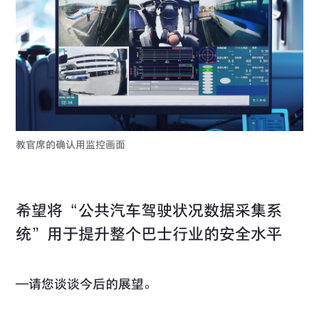
教官席的确认用监控画面
希望将“公共汽车驾驶状况数据采集系
统”用于提升整个巴士行业的安全水平
—请您谈谈今后的展望。