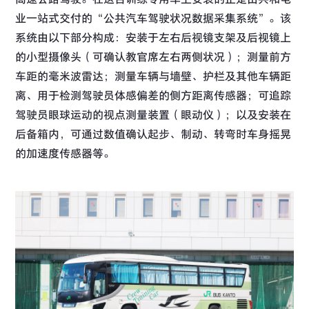
业一站式交付的“公共汽车驾驶状况数据采集系统”。该
系统由以下部分构成：安装于左右后视镜支架及后视镜上
的小型摄像头（可确认教官席左右两侧状况）；测量前方
车距的毫米波雷达；测量车辆与墙壁、护栏及其他车辆距
离、用于检测驾驶员体感偏差的侧方距离传感器；可追踪
驾驶员眼球运动的视点测量装置（眼动仪）；以及安装在
后备箱内，可通过数值确认起步、制动、转弯时车身摇晃
的加速度传感器等。