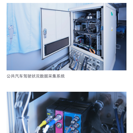
公共汽车驾驶状况数据采集系统