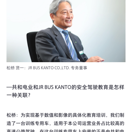
松桥 贤一：JR BUS KANTO CO.,LTD. 专务董事
—共和电业和JR BUS KANTO的安全驾驶教育是怎样
一种关联？
松桥：为实现基于数值和影像的具体化教育培训，我们制
造了一台训练专用车，适用于本公司运营业务占比较高的
高速公路驾驶。在这台训练专用车上安装的正是由共和电