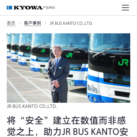
产品网站
首页
客户事例
JR BUS KANTO CO.,LTD.
JR BUS KANTO CO.,LTD.
将“安全”建立在数值而非感
觉之上，助力JR BUS KANTO安