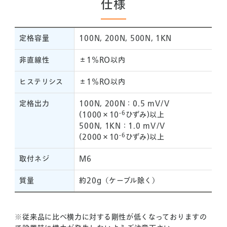
仕様
定格容量
100N, 200N, 500N, 1KN
非直線性
±1%RO以内
ヒステリシス
±1%RO以内
定格出力
100N, 200N：0.5 mV/V
-6
(1000×10
ひずみ)以上
500N, 1KN：1.0 mV/V
-6
(2000×10
ひずみ)以上
取付ネジ
M6
質量
約20g（ケーブル除く）
※従来品に比べ横力に対する剛性が低くなっておりますの