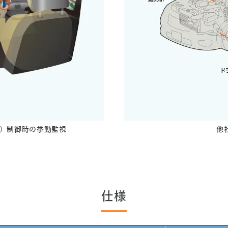
ム）制御時の挙動監視
他
仕様