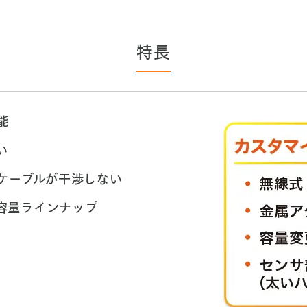
特長
能
い
ケーブルが干渉しない
な容量ラインナップ