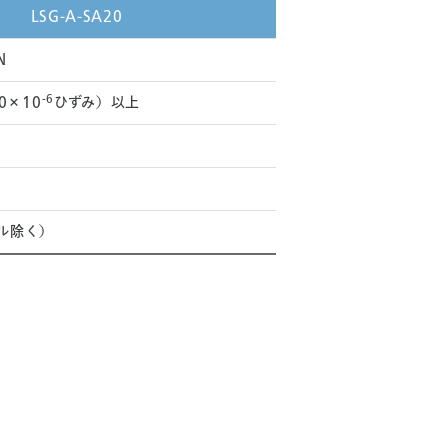
LSG-A-SA20
N
-6
00×10
ひずみ）以上
ブル除く）