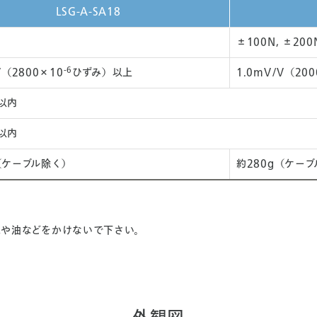
LSG-A-SA18
±100N, ±200
-6
V（2800×10
ひずみ）以上
1.0mV/V（20
以内
以内
（ケーブル除く）
約280g（ケー
水や油などをかけないで下さい。