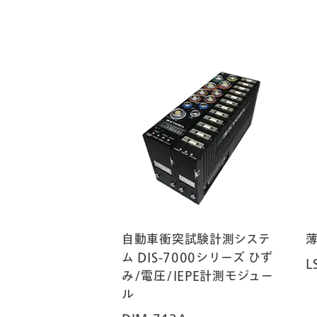
自動車衝突試験計測システ
ム DIS-7000シリーズ ひず
L
み/電圧/IEPE計測モジュー
ル