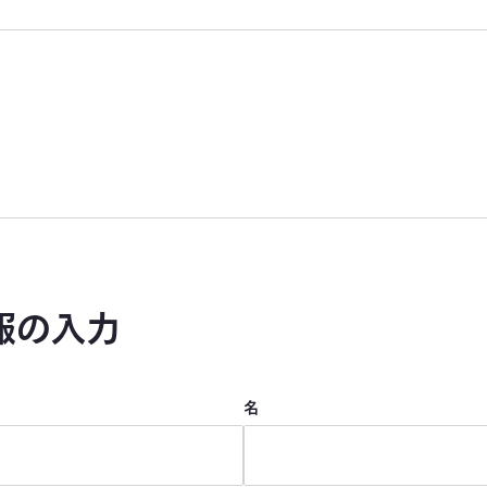
報の入力
名