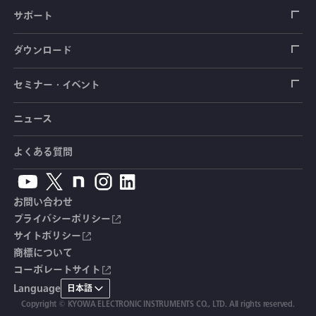
圧力センサ
土圧計
センサ（変換器）
シートベルト張力計
測定器
拠点情報
サポート
トルクセンサ
間隙水圧計
測定器
操舵力・操舵角計
ソフトウェア
会社概要
データロガー
製品輸出時の取り扱いと該非判定書
ダウンロード
変位センサ
傾斜計
光ファイバ計測ソリューション - 学ぶ・調べる
手ブレーキ計・チェンジレバー操作力計
指示計・表示器
計測システム
毒物及び劇物譲受書
カタログ
セミナー・イベント
分力計
水量・水位計
動画で学ぶ製品・サービス
踏力計
増幅器（アンプ）
ブリッジボックス
道路用計測システム
安全データシート（SDS）
取扱説明書
ニュース
セミナー・講習会
温度計
共和技報
ホイールトルクセンサ
ハンディ測定器（チェッカ）
ケーブル・コネクタ
鉄道用計測システム
カタログ・資料のダウンロード
CADデータ
イベント・展示会
よくある質問
鉄筋計
単位変換表
人体ダミー用センサ
アクセサリ
自動車用計測システム
生産終了製品一覧
ソフトウェアバージョンアップ
お問い合わせ
沈下計
用語集
製品・サービスTopics
土木用計測システム
拠点情報
総合カタログ
プライバシーポリシー
サイトポリシー
応力計
オーダーメイド製品
試験装置・システム
よくあるご質問
安全データシート（SDS）
商標について
コーポレートサイト
継目計
生産終了製品
CE適合品 受注・販売状況
Language
日本語
変位計
Copyright © KYOWA ELECTRONIC INSTRUMENTS CO., LTD. All rights reserved.
共和技報