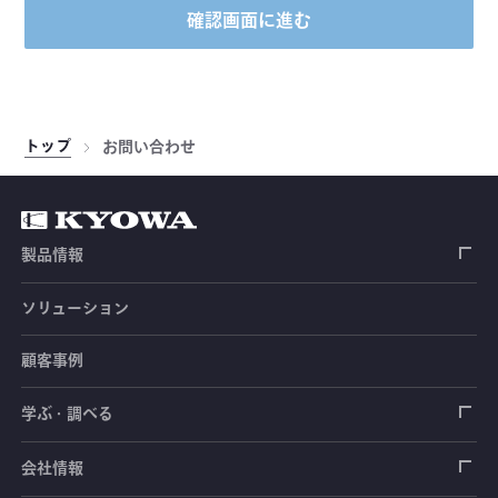
確認画面に進む
トップ
お問い合わせ
製品情報
ソリューション
ひずみゲージ
顧客事例
センサ（変換器）
ロードセル
学ぶ・調べる
土木建築用センサ
加速度センサ
荷重計
自動車用センサ
ひずみゲージ
会社情報