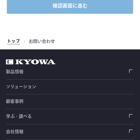
確認画面に進む
トップ
お問い合わせ
製品情報
ソリューション
ひずみゲージ
顧客事例
センサ（変換器）
ロードセル
学ぶ・調べる
土木建築用センサ
加速度センサ
荷重計
自動車用センサ
ひずみゲージ
会社情報