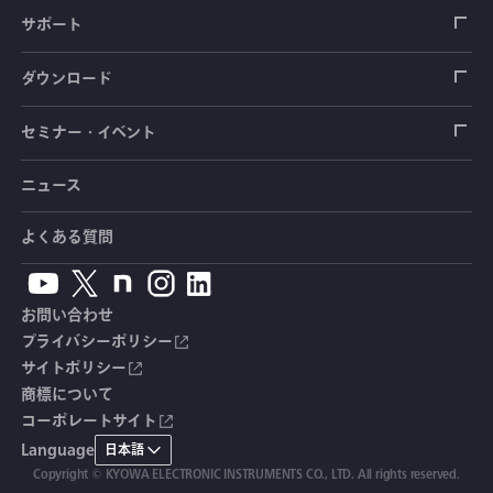
圧力センサ
土圧計
センサ（変換器）
シートベルト張力計
測定器
拠点情報
サポート
トルクセンサ
間隙水圧計
測定器
操舵力・操舵角計
ソフトウェア
会社概要
データロガー
製品輸出時の取り扱いと該非判定書
ダウンロード
変位センサ
傾斜計
光ファイバ計測ソリューション - 学ぶ・調べる
手ブレーキ計・チェンジレバー操作力計
指示計・表示器
計測システム
毒物及び劇物譲受書
カタログ
セミナー・イベント
分力計
水量・水位計
動画で学ぶ製品・サービス
踏力計
増幅器（アンプ）
ブリッジボックス
道路用計測システム
安全データシート（SDS）
取扱説明書
ニュース
セミナー・講習会
温度計
共和技報
ホイールトルクセンサ
ハンディ測定器（チェッカ）
ケーブル・コネクタ
鉄道用計測システム
カタログ・資料のダウンロード
CADデータ
イベント・展示会
よくある質問
鉄筋計
単位変換表
人体ダミー用センサ
アクセサリ
自動車用計測システム
生産終了製品一覧
ソフトウェアバージョンアップ
お問い合わせ
沈下計
用語集
製品・サービスTopics
土木用計測システム
拠点情報
総合カタログ
プライバシーポリシー
サイトポリシー
応力計
オーダーメイド製品
試験装置・システム
よくあるご質問
安全データシート（SDS）
商標について
コーポレートサイト
継目計
生産終了製品
CE適合品 受注・販売状況
Language
日本語
変位計
Copyright © KYOWA ELECTRONIC INSTRUMENTS CO., LTD. All rights reserved.
共和技報