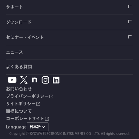
圧力センサ
土圧計
センサ（変換器）
シートベルト張力計
測定器
拠点情報
サポート
トルクセンサ
間隙水圧計
測定器
操舵力・操舵角計
ソフトウェア
会社概要
データロガー
製品輸出時の取り扱いと該非判定書
ダウンロード
変位センサ
傾斜計
光ファイバ計測ソリューション - 学ぶ・調べる
手ブレーキ計・チェンジレバー操作力計
指示計・表示器
計測システム
毒物及び劇物譲受書
カタログ
セミナー・イベント
分力計
水量・水位計
動画で学ぶ製品・サービス
踏力計
増幅器（アンプ）
ブリッジボックス
道路用計測システム
安全データシート（SDS）
取扱説明書
ニュース
セミナー・講習会
温度計
共和技報
ホイールトルクセンサ
ハンディ測定器（チェッカ）
ケーブル・コネクタ
鉄道用計測システム
カタログ・資料のダウンロード
CADデータ
イベント・展示会
よくある質問
鉄筋計
単位変換表
人体ダミー用センサ
アクセサリ
自動車用計測システム
生産終了製品一覧
ソフトウェアバージョンアップ
お問い合わせ
沈下計
用語集
製品・サービスTopics
土木用計測システム
拠点情報
総合カタログ
プライバシーポリシー
サイトポリシー
応力計
オーダーメイド製品
試験装置・システム
よくあるご質問
安全データシート（SDS）
商標について
コーポレートサイト
継目計
生産終了製品
CE適合品 受注・販売状況
Language
日本語
変位計
Copyright © KYOWA ELECTRONIC INSTRUMENTS CO., LTD. All rights reserved.
共和技報