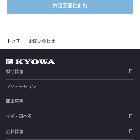
確認画面に進む
トップ
お問い合わせ
製品情報
ソリューション
ひずみゲージ
顧客事例
センサ（変換器）
ロードセル
学ぶ・調べる
土木建築用センサ
加速度センサ
荷重計
自動車用センサ
ひずみゲージ
会社情報