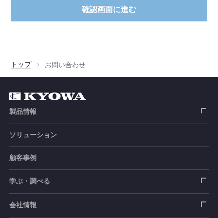
確認画面に進む
トップ
お問い合わせ
製品情報
ソリューション
ひずみゲージ
顧客事例
センサ（変換器）
ロードセル
学ぶ・調べる
土木建築用センサ
加速度センサ
荷重計
自動車用センサ
ひずみゲージ
会社情報