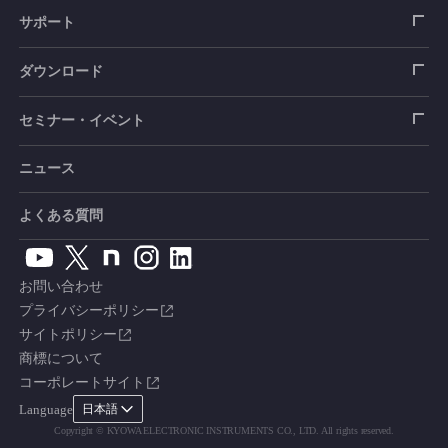
圧力センサ
土圧計
センサ（変換器）
シートベルト張力計
測定器
拠点情報
サポート
トルクセンサ
間隙水圧計
測定器
操舵力・操舵角計
ソフトウェア
会社概要
データロガー
製品輸出時の取り扱いと該非判定書
ダウンロード
変位センサ
傾斜計
光ファイバ計測ソリューション - 学ぶ・調べる
手ブレーキ計・チェンジレバー操作力計
指示計・表示器
計測システム
毒物及び劇物譲受書
カタログ
セミナー・イベント
分力計
水量・水位計
動画で学ぶ製品・サービス
踏力計
増幅器（アンプ）
ブリッジボックス
道路用計測システム
安全データシート（SDS）
取扱説明書
ニュース
セミナー・講習会
温度計
共和技報
ホイールトルクセンサ
ハンディ測定器（チェッカ）
ケーブル・コネクタ
鉄道用計測システム
カタログ・資料のダウンロード
CADデータ
イベント・展示会
よくある質問
鉄筋計
単位変換表
人体ダミー用センサ
アクセサリ
自動車用計測システム
生産終了製品一覧
ソフトウェアバージョンアップ
お問い合わせ
沈下計
用語集
製品・サービスTopics
土木用計測システム
拠点情報
総合カタログ
プライバシーポリシー
サイトポリシー
応力計
オーダーメイド製品
試験装置・システム
よくあるご質問
安全データシート（SDS）
商標について
コーポレートサイト
継目計
生産終了製品
CE適合品 受注・販売状況
Language
日本語
変位計
Copyright © KYOWA ELECTRONIC INSTRUMENTS CO., LTD. All rights reserved.
共和技報