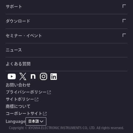
圧力センサ
土圧計
センサ（変換器）
シートベルト張力計
測定器
拠点情報
サポート
トルクセンサ
間隙水圧計
測定器
操舵力・操舵角計
ソフトウェア
会社概要
データロガー
製品輸出時の取り扱いと該非判定書
ダウンロード
変位センサ
傾斜計
光ファイバ計測ソリューション - 学ぶ・調べる
手ブレーキ計・チェンジレバー操作力計
指示計・表示器
計測システム
毒物及び劇物譲受書
カタログ
セミナー・イベント
分力計
水量・水位計
動画で学ぶ製品・サービス
踏力計
増幅器（アンプ）
ブリッジボックス
道路用計測システム
安全データシート（SDS）
取扱説明書
ニュース
セミナー・講習会
温度計
共和技報
ホイールトルクセンサ
ハンディ測定器（チェッカ）
ケーブル・コネクタ
鉄道用計測システム
カタログ・資料のダウンロード
CADデータ
イベント・展示会
よくある質問
鉄筋計
単位変換表
人体ダミー用センサ
アクセサリ
自動車用計測システム
生産終了製品一覧
ソフトウェアバージョンアップ
お問い合わせ
沈下計
用語集
製品・サービスTopics
土木用計測システム
拠点情報
総合カタログ
プライバシーポリシー
サイトポリシー
応力計
オーダーメイド製品
試験装置・システム
よくあるご質問
安全データシート（SDS）
商標について
コーポレートサイト
継目計
生産終了製品
CE適合品 受注・販売状況
Language
日本語
変位計
Copyright © KYOWA ELECTRONIC INSTRUMENTS CO., LTD. All rights reserved.
共和技報