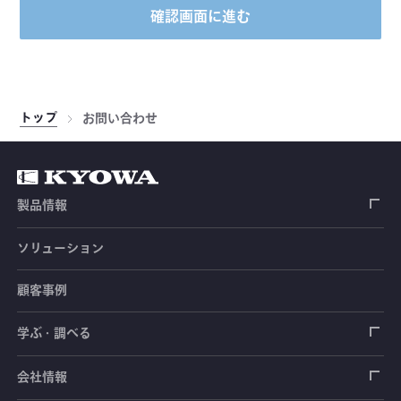
確認画面に進む
トップ
お問い合わせ
製品情報
ソリューション
ひずみゲージ
顧客事例
センサ（変換器）
ロードセル
学ぶ・調べる
土木建築用センサ
加速度センサ
荷重計
自動車用センサ
ひずみゲージ
会社情報