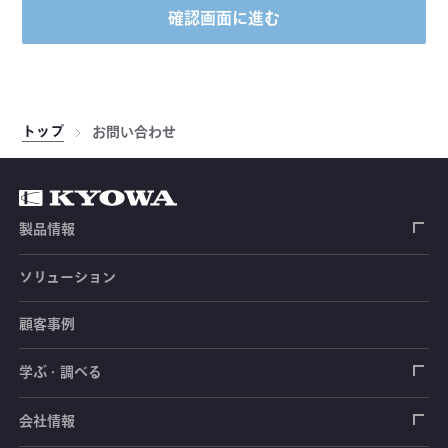
確認画面に進む
トップ
お問い合わせ
製品情報
ソリューション
ひずみゲージ
顧客事例
センサ（変換器）
ロードセル
学ぶ・調べる
土木建築用センサ
加速度センサ
荷重計
自動車用センサ
ひずみゲージ
会社情報