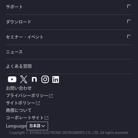
圧力センサ
土圧計
センサ（変換器）
シートベルト張力計
測定器
拠点情報
サポート
トルクセンサ
間隙水圧計
測定器
操舵力・操舵角計
ソフトウェア
会社概要
データロガー
製品輸出時の取り扱いと該非判定書
ダウンロード
変位センサ
傾斜計
光ファイバ計測ソリューション - 学ぶ・調べる
手ブレーキ計・チェンジレバー操作力計
指示計・表示器
計測システム
毒物及び劇物譲受書
カタログ
セミナー・イベント
分力計
水量・水位計
動画で学ぶ製品・サービス
踏力計
増幅器（アンプ）
ブリッジボックス
道路用計測システム
安全データシート（SDS）
取扱説明書
ニュース
セミナー・講習会
温度計
共和技報
ホイールトルクセンサ
ハンディ測定器（チェッカ）
ケーブル・コネクタ
鉄道用計測システム
カタログ・資料のダウンロード
CADデータ
イベント・展示会
よくある質問
鉄筋計
単位変換表
人体ダミー用センサ
アクセサリ
自動車用計測システム
生産終了製品一覧
ソフトウェアバージョンアップ
お問い合わせ
沈下計
用語集
製品・サービスTopics
土木用計測システム
拠点情報
総合カタログ
プライバシーポリシー
サイトポリシー
応力計
オーダーメイド製品
試験装置・システム
よくあるご質問
安全データシート（SDS）
商標について
コーポレートサイト
継目計
生産終了製品
CE適合品 受注・販売状況
Language
日本語
変位計
Copyright © KYOWA ELECTRONIC INSTRUMENTS CO., LTD. All rights reserved.
共和技報