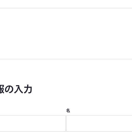
報の入力
名