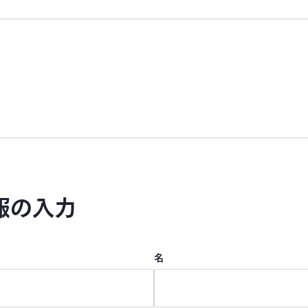
報の入力
名