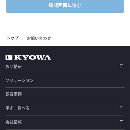
確認画面に進む
トップ
お問い合わせ
製品情報
ソリューション
ひずみゲージ
顧客事例
センサ（変換器）
ロードセル
学ぶ・調べる
土木建築用センサ
加速度センサ
荷重計
自動車用センサ
ひずみゲージ
会社情報