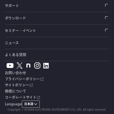
圧力センサ
土圧計
センサ（変換器）
シートベルト張力計
測定器
拠点情報
サポート
トルクセンサ
間隙水圧計
測定器
操舵力・操舵角計
ソフトウェア
会社概要
データロガー
製品輸出時の取り扱いと該非判定書
ダウンロード
変位センサ
傾斜計
光ファイバ計測ソリューション - 学ぶ・調べる
手ブレーキ計・チェンジレバー操作力計
指示計・表示器
計測システム
毒物及び劇物譲受書
カタログ
セミナー・イベント
分力計
水量・水位計
動画で学ぶ製品・サービス
踏力計
増幅器（アンプ）
ブリッジボックス
道路用計測システム
安全データシート（SDS）
取扱説明書
ニュース
セミナー・講習会
温度計
共和技報
ホイールトルクセンサ
ハンディ測定器（チェッカ）
ケーブル・コネクタ
鉄道用計測システム
カタログ・資料のダウンロード
CADデータ
イベント・展示会
よくある質問
鉄筋計
単位変換表
人体ダミー用センサ
アクセサリ
自動車用計測システム
生産終了製品一覧
ソフトウェアバージョンアップ
お問い合わせ
沈下計
用語集
製品・サービスTopics
土木用計測システム
拠点情報
総合カタログ
プライバシーポリシー
サイトポリシー
応力計
オーダーメイド製品
試験装置・システム
よくあるご質問
安全データシート（SDS）
商標について
コーポレートサイト
継目計
生産終了製品
CE適合品 受注・販売状況
Language
日本語
変位計
Copyright © KYOWA ELECTRONIC INSTRUMENTS CO., LTD. All rights reserved.
共和技報