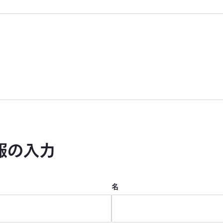
報の入力
名