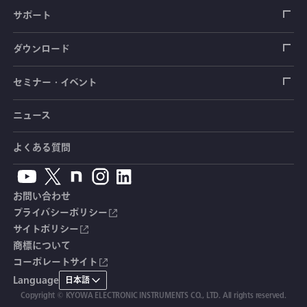
圧力センサ
土圧計
センサ（変換器）
シートベルト張力計
測定器
拠点情報
サポート
トルクセンサ
間隙水圧計
測定器
操舵力・操舵角計
ソフトウェア
会社概要
データロガー
製品輸出時の取り扱いと該非判定書
ダウンロード
変位センサ
傾斜計
光ファイバ計測ソリューション - 学ぶ・調べる
手ブレーキ計・チェンジレバー操作力計
指示計・表示器
計測システム
毒物及び劇物譲受書
カタログ
セミナー・イベント
分力計
水量・水位計
動画で学ぶ製品・サービス
踏力計
増幅器（アンプ）
ブリッジボックス
道路用計測システム
安全データシート（SDS）
取扱説明書
ニュース
セミナー・講習会
温度計
共和技報
ホイールトルクセンサ
ハンディ測定器（チェッカ）
ケーブル・コネクタ
鉄道用計測システム
カタログ・資料のダウンロード
CADデータ
イベント・展示会
よくある質問
鉄筋計
単位変換表
人体ダミー用センサ
アクセサリ
自動車用計測システム
生産終了製品一覧
ソフトウェアバージョンアップ
お問い合わせ
沈下計
用語集
製品・サービスTopics
土木用計測システム
拠点情報
総合カタログ
プライバシーポリシー
サイトポリシー
応力計
オーダーメイド製品
試験装置・システム
よくあるご質問
安全データシート（SDS）
商標について
コーポレートサイト
継目計
生産終了製品
CE適合品 受注・販売状況
Language
日本語
変位計
Copyright © KYOWA ELECTRONIC INSTRUMENTS CO., LTD. All rights reserved.
共和技報