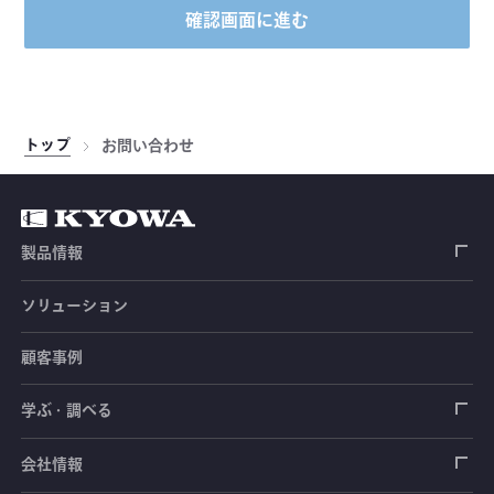
確認画面に進む
トップ
お問い合わせ
製品情報
ソリューション
ひずみゲージ
顧客事例
センサ（変換器）
ロードセル
学ぶ・調べる
土木建築用センサ
加速度センサ
荷重計
自動車用センサ
ひずみゲージ
会社情報