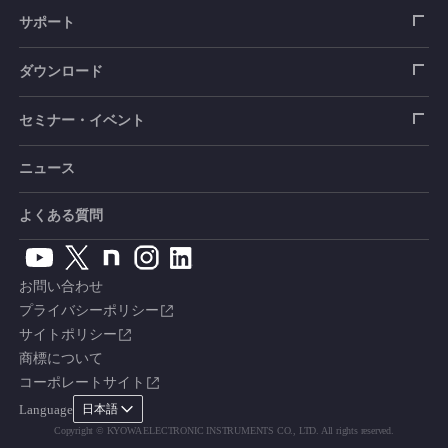
圧力センサ
土圧計
センサ（変換器）
シートベルト張力計
測定器
拠点情報
サポート
トルクセンサ
間隙水圧計
測定器
操舵力・操舵角計
ソフトウェア
会社概要
データロガー
製品輸出時の取り扱いと該非判定書
ダウンロード
変位センサ
傾斜計
光ファイバ計測ソリューション - 学ぶ・調べる
手ブレーキ計・チェンジレバー操作力計
指示計・表示器
計測システム
毒物及び劇物譲受書
カタログ
セミナー・イベント
分力計
水量・水位計
動画で学ぶ製品・サービス
踏力計
増幅器（アンプ）
ブリッジボックス
道路用計測システム
安全データシート（SDS）
取扱説明書
ニュース
セミナー・講習会
温度計
共和技報
ホイールトルクセンサ
ハンディ測定器（チェッカ）
ケーブル・コネクタ
鉄道用計測システム
カタログ・資料のダウンロード
CADデータ
イベント・展示会
よくある質問
鉄筋計
単位変換表
人体ダミー用センサ
アクセサリ
自動車用計測システム
生産終了製品一覧
ソフトウェアバージョンアップ
お問い合わせ
沈下計
用語集
製品・サービスTopics
土木用計測システム
拠点情報
総合カタログ
プライバシーポリシー
サイトポリシー
応力計
オーダーメイド製品
試験装置・システム
よくあるご質問
安全データシート（SDS）
商標について
コーポレートサイト
継目計
生産終了製品
CE適合品 受注・販売状況
Language
日本語
変位計
Copyright © KYOWA ELECTRONIC INSTRUMENTS CO., LTD. All rights reserved.
共和技報