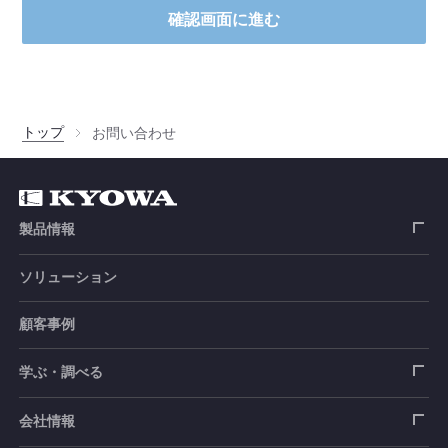
確認画面に進む
トップ
お問い合わせ
製品情報
ソリューション
ひずみゲージ
顧客事例
センサ（変換器）
ロードセル
学ぶ・調べる
土木建築用センサ
加速度センサ
荷重計
自動車用センサ
ひずみゲージ
会社情報